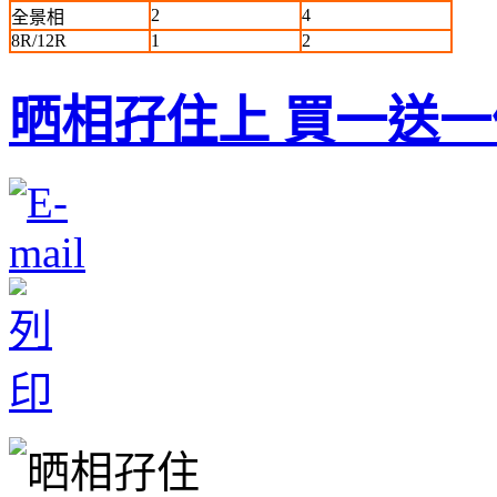
2
4
全景相
8R/12R
1
2
晒相孖住上 買一送