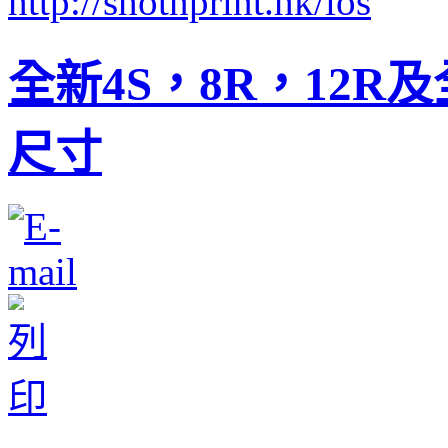
全新4S，8R，12R
尺寸