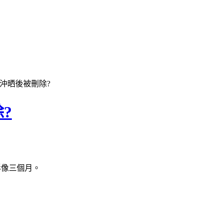
沖晒後被刪除?
?
影像三個月。