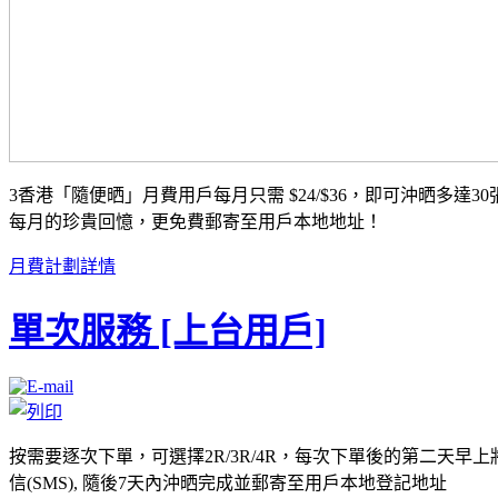
3香港「隨便晒」月費用戶每月只需 $24/$36，即可沖晒多達30
每月的珍貴回憶，更免費郵寄至用戶本地地址！
月費計劃詳情
單次服務 [上台用戶]
按需要逐次下單，可選擇2R/3R/4R，每次下單後的第二天早
信(SMS), 隨後7天內沖晒完成並郵寄至用戶本地登記地址