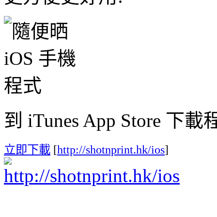
到 iTunes App Store 下
立即下載
[
http://shotnprint.hk/ios
]